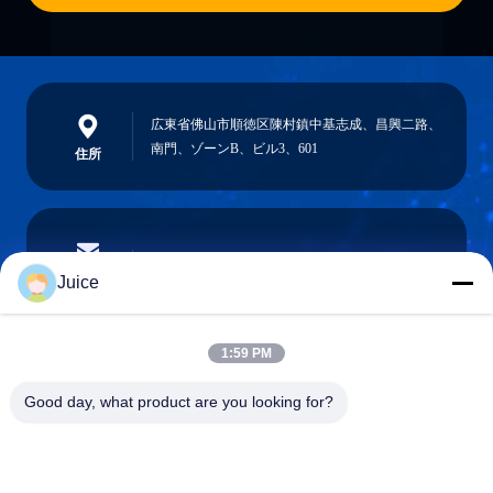
広東省佛山市順徳区陳村鎮中基志成、昌興二路、
南門、ゾーンB、ビル3、601
住所
vendingmachine935@gmail.com
電子メール
Juice
1:59 PM
0086-132-6536-9208
Good day, what product are you looking for?
電話