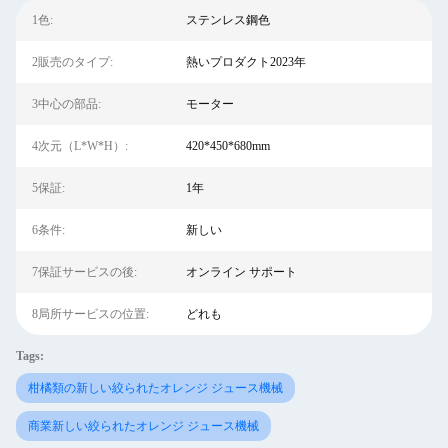
1色:
ステンレス鋼色
2販売のタイプ:
熱いプロダクト2023年
3中心の部品:
モーター
4次元（L*W*H）:
420*450*680mm
5保証:
1年
6条件:
新しい
7保証サービスの後:
オンライン サポート
8局所サービスの位置:
どれも
Tags:
柑橘類の新しい絞られたオレンジ ジュース機械
商業新しい絞られたオレンジ ジュース機械